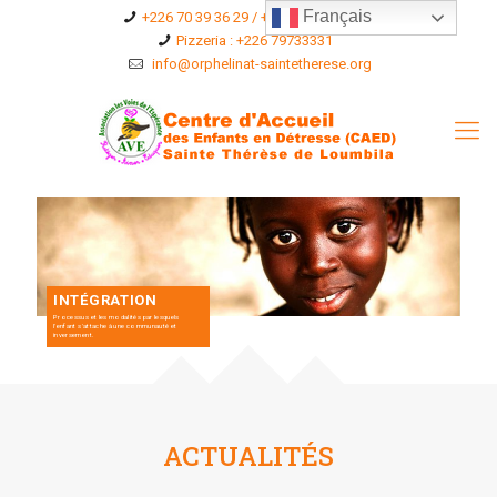
Français
+226 70 39 36 29 / +226 75 36 96 76
Pizzeria : +226 79733331
info@orphelinat-saintetherese.org
INTÉGRATION
Processus et les modalités par lesquels
l'enfant s'attache à une communauté et
inversement.
ACTUALITÉS