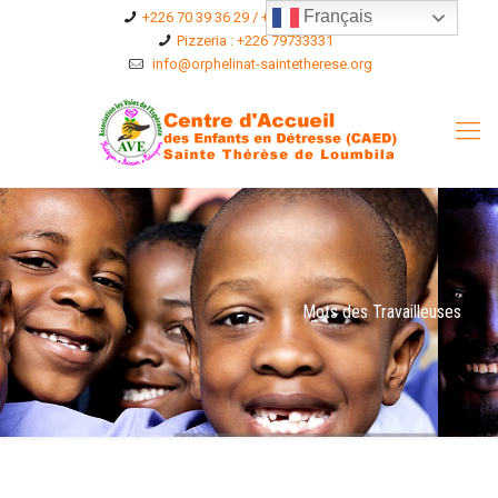
Français
+226 70 39 36 29 / +226 75 36 96 76
Pizzeria : +226 79733331
info@orphelinat-saintetherese.org
Mots des Travailleuses