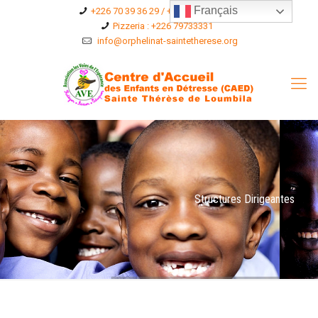
Français
+226 70 39 36 29 / +226 75 36 96 76
Pizzeria : +226 79733331
info@orphelinat-saintetherese.org
Structures Dirigeantes