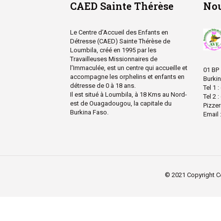
CAED Sainte Thérèse
Nou
Le Centre d’Accueil des Enfants en
Détresse (CAED) Sainte Thérèse de
Loumbila, créé en 1995 par les
Travailleuses Missionnaires de
l’Immaculée, est un centre qui accueille et
01 BP
accompagne les orphelins et enfants en
Burki
détresse de 0 à 18 ans.
Tel 1 
Il est situé à Loumbila, à 18 Kms au Nord-
Tel 2 
est de Ouagadougou, la capitale du
Pizzer
Burkina Faso.
Email 
© 2021 Copyright Ce