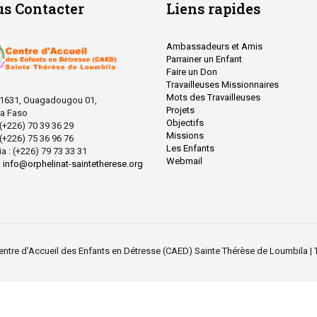
s Contacter
Liens rapides
Ambassadeurs et Amis
Parrainer un Enfant
Faire un Don
Travailleuses Missionnaires
Mots des Travailleuses
 1631, Ouagadougou 01,
Projets
na Faso
Objectifs
: (+226) 70 39 36 29
Missions
: (+226) 75 36 96 76
Les Enfants
ia : (+226) 79 73 33 31
Webmail
:
info@orphelinat-saintetherese.org
ntre d’Accueil des Enfants en Détresse (CAED) Sainte Thérèse de Loumbila | 