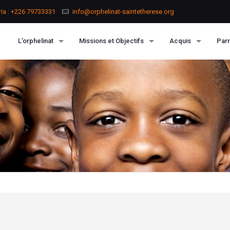
ria : +226 79733331
info@orphelinat-saintetherese.org
L’orphelinat
Missions et Objectifs
Acquis
Parr