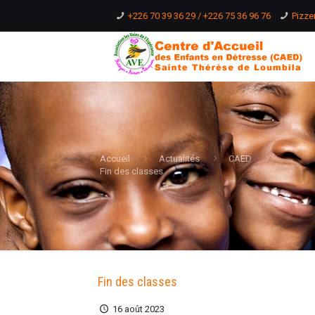
+226 70 39 36 29 / +226 75 36 96 76
Pizze
Accueil
Actualités
CAED
Fin des classes
Fin des classes
16 août 2023