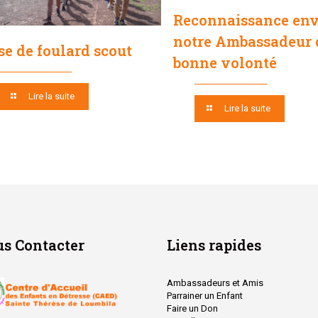
Reconnaissance env
notre Ambassadeur 
se de foulard scout
bonne volonté
Lire la suite
Lire la suite
s Contacter
Liens rapides
Ambassadeurs et Amis
Parrainer un Enfant
Faire un Don