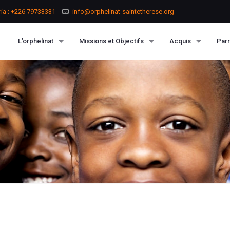
ria : +226 79733331
info@orphelinat-saintetherese.org
L’orphelinat
Missions et Objectifs
Acquis
Parr