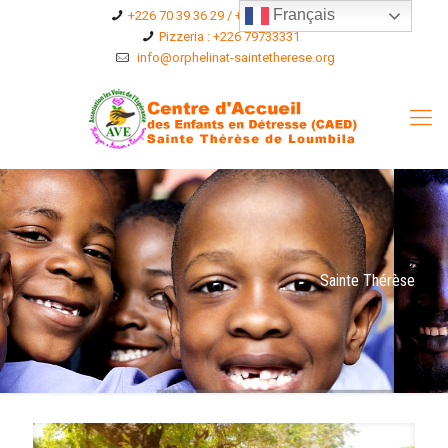
Français
+226 70 39 36 29 / +226 75 36 96 76
Pizzeria : +226 79733331
info@orphelinat-saintetherese.org
Sainte Thérèse