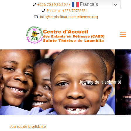
Français
+226 70 39 36 29 / +226 75 36 96 76
Pizzeria : +226 79733331
info@orphelinat-saintetherese.org
Journée de la solidarité
Journée de la solidarité