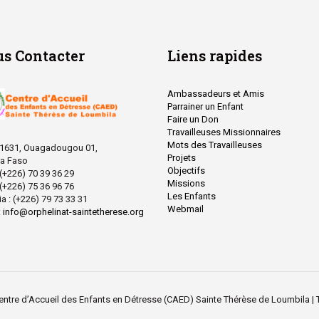
s Contacter
Liens rapides
Ambassadeurs et Amis
Parrainer un Enfant
Faire un Don
Travailleuses Missionnaires
Mots des Travailleuses
 1631, Ouagadougou 01,
Projets
na Faso
Objectifs
: (+226) 70 39 36 29
Missions
: (+226) 75 36 96 76
Les Enfants
ia : (+226) 79 73 33 31
Webmail
:
info@orphelinat-saintetherese.org
ntre d’Accueil des Enfants en Détresse (CAED) Sainte Thérèse de Loumbila | 