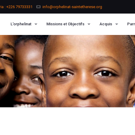
ria : +226 79733331
info@orphelinat-saintetherese.org
L’orphelinat
Missions et Objectifs
Acquis
Parr