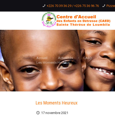
+226 70 39 36 29 / +226 75 36 96 76
Pizze
Accueil
Actualités
CAED
Les Moments Heureux
Les Moments Heureux
17 novembre 2021