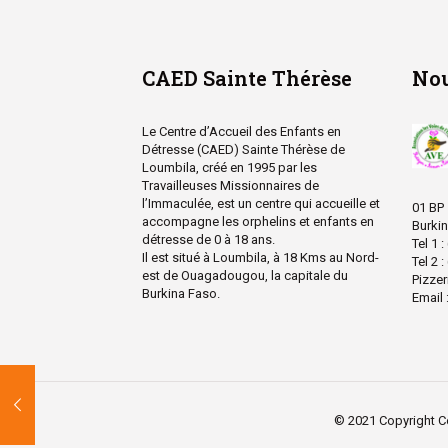
CAED Sainte Thérèse
Nou
Le Centre d’Accueil des Enfants en
Détresse (CAED) Sainte Thérèse de
Loumbila, créé en 1995 par les
Travailleuses Missionnaires de
l’Immaculée, est un centre qui accueille et
01 BP
accompagne les orphelins et enfants en
Burki
détresse de 0 à 18 ans.
Tel 1 
Il est situé à Loumbila, à 18 Kms au Nord-
Tel 2 
est de Ouagadougou, la capitale du
Pizzer
Burkina Faso.
Email 
© 2021 Copyright Ce