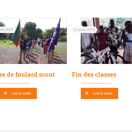
oût 2023
16 août 2023
se de foulard scout
Fin des classes
Lire la suite
Lire la suite