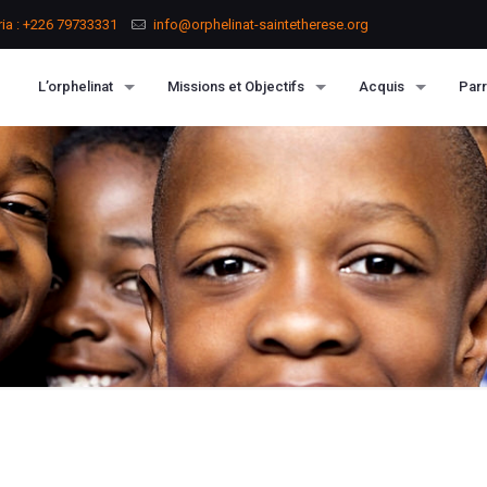
ria : +226 79733331
info@orphelinat-saintetherese.org
L’orphelinat
Missions et Objectifs
Acquis
Parr