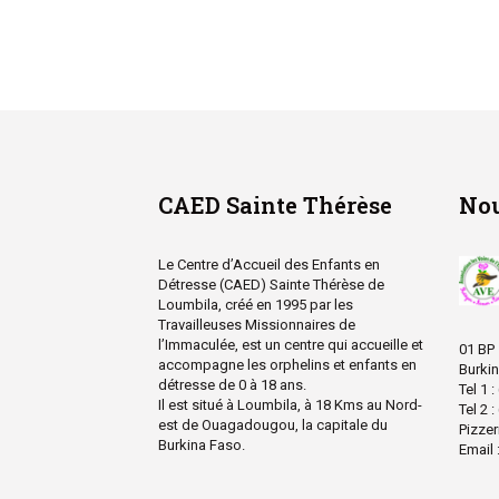
CAED Sainte Thérèse
Nou
Le Centre d’Accueil des Enfants en
Détresse (CAED) Sainte Thérèse de
Loumbila, créé en 1995 par les
Travailleuses Missionnaires de
l’Immaculée, est un centre qui accueille et
01 BP
accompagne les orphelins et enfants en
Burki
détresse de 0 à 18 ans.
Tel 1 
Il est situé à Loumbila, à 18 Kms au Nord-
Tel 2 
est de Ouagadougou, la capitale du
Pizzer
Burkina Faso.
Email 